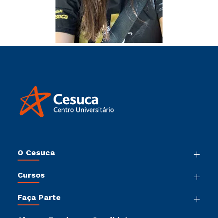
O Cesuca
Nossa História
Cursos
Sala de Imprensa
Graduação
Trabalhe Conosco
Faça Parte
Pós-Graduação
Sou Colaborador
Vestibular Múltipla Escolha
Cursos de Medicina