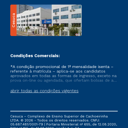
Cesuca
Condições Comerciais:
*A condição promocional de 1ª mensalidade isenta –
referente à matrícula – aplica-se aos candidatos
aprovados em todas as formas de ingresso, exceto na
prova on-line ou agendada, que ofertam bolsas de até
50% de desconto, ambos ingressantes no semestre
vigente, que ainda não tenham efetivado e/ou não
abrir todas as condições vigentes
tenham cancelado ou trancado sua matrícula em uma
das Instituições da Cruzeiro do Sul Educacional, no
período de um ano. Tais condições não se aplicam
aos cursos de Medicina, e também para matriculados
via FIES, Prouni e outros programas governamentais, e
Cesuca – Complexo de Ensino Superior de Cachoeirinha
não se acumula com nenhuma outra campanha
LTDA. © 2026 - Todos os direitos reservados. CNPJ:
ofertada pela Instituição.
05.687.481/0001-79 | Portaria Ministerial nº 655, de 12.08.2020,