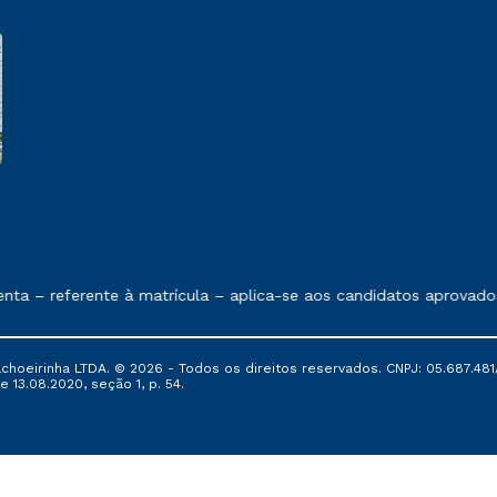
e exposto no contrato de prestação de serviços
 referente à matrícula – aplica-se aos candidatos aprovados em
oeirinha LTDA. © 2026 - Todos os direitos reservados. CNPJ: 05.687.481/
e 13.08.2020, seção 1, p. 54.