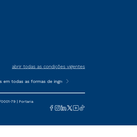
abrir todas as condições vigentes
 todas as formas de ingresso, exceto na prova on-line ou agend
**Semipresencial é um formato do E
0001-79 | Portaria