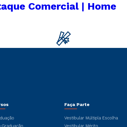
taque Comercial | Home
rsos
Faça Parte
duação
Vestibular Múltipla Escolha
-Graduação
Vestibular Mérito