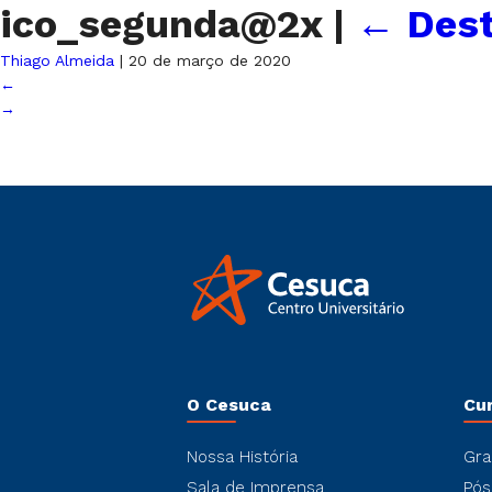
ico_segunda@2x
|
←
Des
Thiago Almeida
|
20 de março de 2020
←
→
O Cesuca
Cu
Nossa História
Gra
Sala de Imprensa
Pós