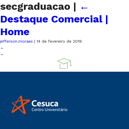
secgraduacao
|
←
Destaque Comercial |
Home
jefferson.moraes
|
14 de fevereiro de 2019
←
→