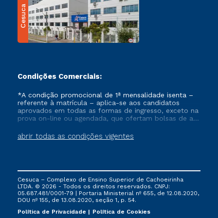
Cesuca
Condições Comerciais:
*A condição promocional de 1ª mensalidade isenta –
referente à matrícula – aplica-se aos candidatos
aprovados em todas as formas de ingresso, exceto na
prova on-line ou agendada, que ofertam bolsas de até
50% de desconto, ambos ingressantes no semestre
vigente, que ainda não tenham efetivado e/ou não
abrir todas as condições vigentes
tenham cancelado ou trancado sua matrícula em uma
das Instituições da Cruzeiro do Sul Educacional, no
período de um ano. Tais condições não se aplicam
aos cursos de Medicina, e também para matriculados
via FIES, Prouni e outros programas governamentais, e
Cesuca – Complexo de Ensino Superior de Cachoeirinha
não se acumula com nenhuma outra campanha
LTDA. © 2026 - Todos os direitos reservados. CNPJ:
ofertada pela Instituição.
05.687.481/0001-79 | Portaria Ministerial nº 655, de 12.08.2020,
DOU nº 155, de 13.08.2020, seção 1, p. 54.
Política de Privacidade
Política de Cookies