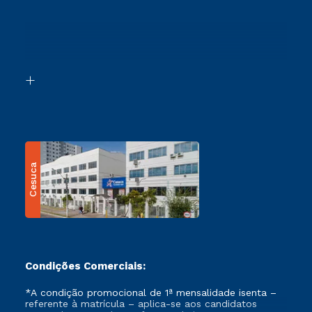
Cursos Profissionalizantes
Sou Ex-Aluno
Ingresso via Enem
Canais de Atendimento
Retorne ao Curso
Acessibilidade
Segunda Graduação
Biblioteca
Transferência
Cesuca
Condições Comerciais:
*A condição promocional de 1ª mensalidade isenta –
referente à matrícula – aplica-se aos candidatos