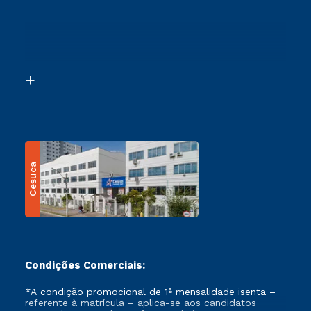
Cursos Profissionalizantes
Sou Ex-Aluno
Ingresso via Enem
Canais de Atendimento
Retorne ao Curso
Acessibilidade
Segunda Graduação
Biblioteca
Transferência
Cesuca
Condições Comerciais:
*A condição promocional de 1ª mensalidade isenta –
referente à matrícula – aplica-se aos candidatos