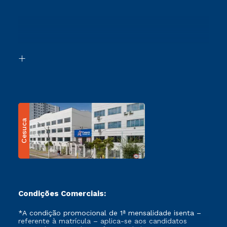
Cursos Profissionalizantes
Sou Ex-Aluno
Ingresso via Enem
Canais de Atendimento
Retorne ao Curso
Acessibilidade
Segunda Graduação
Biblioteca
Transferência
Cesuca
Condições Comerciais:
*A condição promocional de 1ª mensalidade isenta –
referente à matrícula – aplica-se aos candidatos