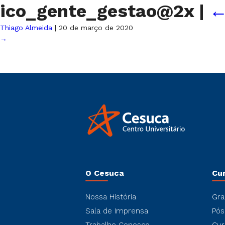
ico_gente_gestao@2x
|
Thiago Almeida
|
20 de março de 2020
→
O Cesuca
Cu
Nossa História
Gra
Sala de Imprensa
Pós