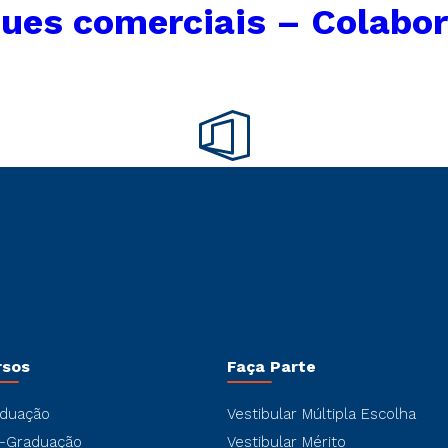
ues comerciais – Colabo
rsos
Faça Parte
duação
Vestibular Múltipla Escolha
-Graduação
Vestibular Mérito