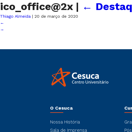
ico_office@2x
|
←
Destaq
Thiago Almeida
|
20 de março de 2020
←
→
O Cesuca
Cu
Nossa História
Gra
Sala de Imprensa
Pós