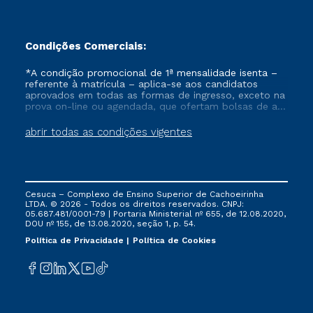
Condições Comerciais:
*A condição promocional de 1ª mensalidade isenta –
referente à matrícula – aplica-se aos candidatos
aprovados em todas as formas de ingresso, exceto na
prova on-line ou agendada, que ofertam bolsas de até
50% de desconto, ambos ingressantes no semestre
vigente, que ainda não tenham efetivado e/ou não
abrir todas as condições vigentes
tenham cancelado ou trancado sua matrícula em uma
das Instituições da Cruzeiro do Sul Educacional, no
período de um ano. Tais condições não se aplicam
aos cursos de Medicina, e também para matriculados
via FIES, Prouni e outros programas governamentais, e
Cesuca – Complexo de Ensino Superior de Cachoeirinha
não se acumula com nenhuma outra campanha
LTDA. © 2026 - Todos os direitos reservados. CNPJ:
ofertada pela Instituição.
05.687.481/0001-79 | Portaria Ministerial nº 655, de 12.08.2020,
DOU nº 155, de 13.08.2020, seção 1, p. 54.
Política de Privacidade
Política de Cookies