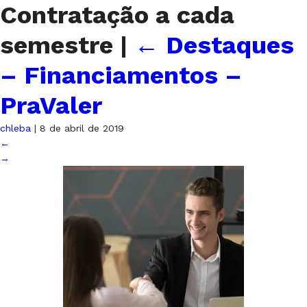
Contratação a cada
semestre
|
←
Destaques
– Financiamentos –
PraValer
chleba
|
8 de abril de 2019
←
→