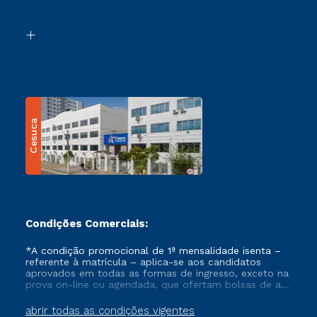
Acessibilidade
Segunda Graduação
Biblioteca
Transferência
Cesuca
Condições Comerciais:
*A condição promocional de 1ª mensalidade isenta –
referente à matrícula – aplica-se aos candidatos
aprovados em todas as formas de ingresso, exceto na
prova on-line ou agendada, que ofertam bolsas de até
50% de desconto, ambos ingressantes no semestre
vigente, que ainda não tenham efetivado e/ou não
abrir todas as condições vigentes