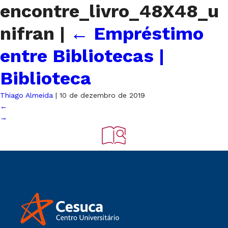
encontre_livro_48X48_u
nifran
|
←
Empréstimo
entre Bibliotecas |
Biblioteca
Thiago Almeida
|
10 de dezembro de 2019
←
→