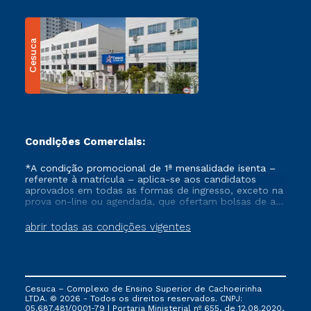
Cesuca
Condições Comerciais:
*A condição promocional de 1ª mensalidade isenta –
referente à matrícula – aplica-se aos candidatos
aprovados em todas as formas de ingresso, exceto na
prova on-line ou agendada, que ofertam bolsas de até
50% de desconto, ambos ingressantes no semestre
vigente, que ainda não tenham efetivado e/ou não
abrir todas as condições vigentes
tenham cancelado ou trancado sua matrícula em uma
das Instituições da Cruzeiro do Sul Educacional, no
período de um ano. Tais condições não se aplicam
aos cursos de Medicina, e também para matriculados
via FIES, Prouni e outros programas governamentais, e
Cesuca – Complexo de Ensino Superior de Cachoeirinha
não se acumula com nenhuma outra campanha
LTDA. © 2026 - Todos os direitos reservados. CNPJ:
ofertada pela Instituição.
05.687.481/0001-79 | Portaria Ministerial nº 655, de 12.08.2020,