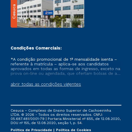
Cesuca
Condições Comerciais:
*A condição promocional de 1ª mensalidade isenta –
referente à matrícula – aplica-se aos candidatos
aprovados em todas as formas de ingresso, exceto na
prova on-line ou agendada, que ofertam bolsas de até
50% de desconto, ambos ingressantes no semestre
vigente, que ainda não tenham efetivado e/ou não
abrir todas as condições vigentes
tenham cancelado ou trancado sua matrícula em uma
das Instituições da Cruzeiro do Sul Educacional, no
período de um ano. Tais condições não se aplicam
aos cursos de Medicina, e também para matriculados
via FIES, Prouni e outros programas governamentais, e
Cesuca – Complexo de Ensino Superior de Cachoeirinha
não se acumula com nenhuma outra campanha
LTDA. © 2026 - Todos os direitos reservados. CNPJ:
ofertada pela Instituição.
05.687.481/0001-79 | Portaria Ministerial nº 655, de 12.08.2020,
DOU nº 155, de 13.08.2020, seção 1, p. 54.
Política de Privacidade
Política de Cookies