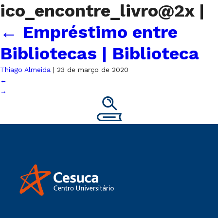
ico_encontre_livro@2x
|
←
Empréstimo entre
Bibliotecas | Biblioteca
Thiago Almeida
|
23 de março de 2020
←
→