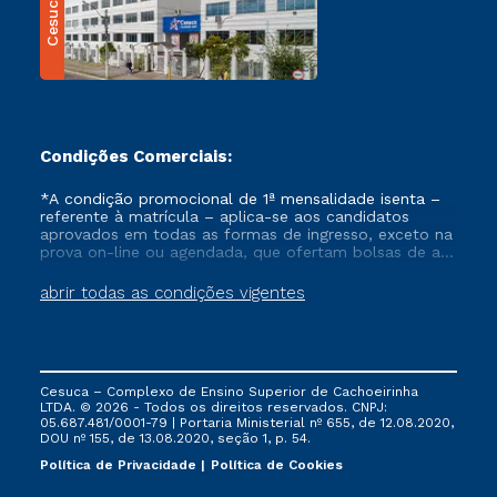
Cesuca
Condições Comerciais:
*A condição promocional de 1ª mensalidade isenta –
referente à matrícula – aplica-se aos candidatos
aprovados em todas as formas de ingresso, exceto na
prova on-line ou agendada, que ofertam bolsas de até
50% de desconto, ambos ingressantes no semestre
vigente, que ainda não tenham efetivado e/ou não
abrir todas as condições vigentes
tenham cancelado ou trancado sua matrícula em uma
das Instituições da Cruzeiro do Sul Educacional, no
período de um ano. Tais condições não se aplicam
aos cursos de Medicina, e também para matriculados
via FIES, Prouni e outros programas governamentais, e
Cesuca – Complexo de Ensino Superior de Cachoeirinha
não se acumula com nenhuma outra campanha
LTDA. © 2026 - Todos os direitos reservados. CNPJ:
ofertada pela Instituição.
05.687.481/0001-79 | Portaria Ministerial nº 655, de 12.08.2020,
DOU nº 155, de 13.08.2020, seção 1, p. 54.
Política de Privacidade
Política de Cookies