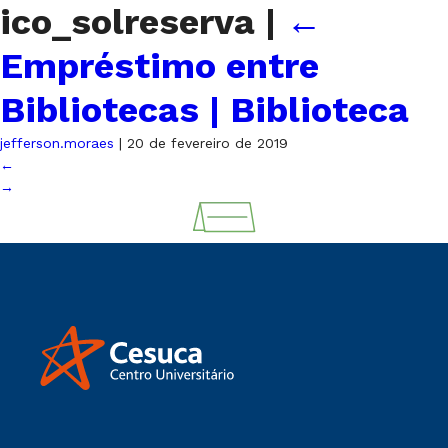
ico_solreserva
|
←
Empréstimo entre
Bibliotecas | Biblioteca
jefferson.moraes
|
20 de fevereiro de 2019
←
→