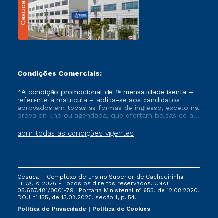
Cesuca
Condições Comerciais:
*A condição promocional de 1ª mensalidade isenta –
referente à matrícula – aplica-se aos candidatos
aprovados em todas as formas de ingresso, exceto na
prova on-line ou agendada, que ofertam bolsas de até
50% de desconto, ambos ingressantes no semestre
vigente, que ainda não tenham efetivado e/ou não
abrir todas as condições vigentes
tenham cancelado ou trancado sua matrícula em uma
das Instituições da Cruzeiro do Sul Educacional, no
período de um ano. Tais condições não se aplicam
aos cursos de Medicina, e também para matriculados
via FIES, Prouni e outros programas governamentais, e
Cesuca – Complexo de Ensino Superior de Cachoeirinha
não se acumula com nenhuma outra campanha
LTDA. © 2026 - Todos os direitos reservados. CNPJ:
ofertada pela Instituição.
05.687.481/0001-79 | Portaria Ministerial nº 655, de 12.08.2020,
DOU nº 155, de 13.08.2020, seção 1, p. 54.
Política de Privacidade
Política de Cookies