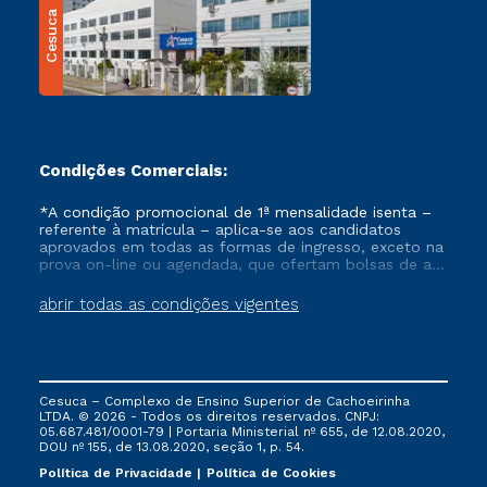
Cesuca
Condições Comerciais:
*A condição promocional de 1ª mensalidade isenta –
referente à matrícula – aplica-se aos candidatos
aprovados em todas as formas de ingresso, exceto na
prova on-line ou agendada, que ofertam bolsas de até
50% de desconto, ambos ingressantes no semestre
vigente, que ainda não tenham efetivado e/ou não
abrir todas as condições vigentes
tenham cancelado ou trancado sua matrícula em uma
das Instituições da Cruzeiro do Sul Educacional, no
período de um ano. Tais condições não se aplicam
aos cursos de Medicina, e também para matriculados
via FIES, Prouni e outros programas governamentais, e
Cesuca – Complexo de Ensino Superior de Cachoeirinha
não se acumula com nenhuma outra campanha
LTDA. © 2026 - Todos os direitos reservados. CNPJ:
ofertada pela Instituição.
05.687.481/0001-79 | Portaria Ministerial nº 655, de 12.08.2020,
DOU nº 155, de 13.08.2020, seção 1, p. 54.
Política de Privacidade
Política de Cookies