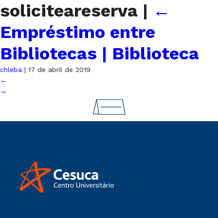
soliciteareserva
|
←
Empréstimo entre
Bibliotecas | Biblioteca
chleba
|
17 de abril de 2019
←
→