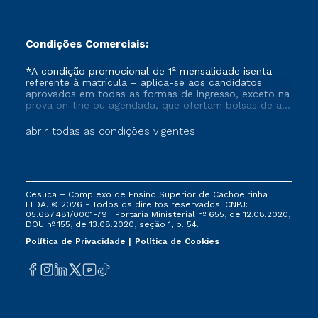
Condições Comerciais:
*A condição promocional de 1ª mensalidade isenta –
referente à matrícula – aplica-se aos candidatos
aprovados em todas as formas de ingresso, exceto na
prova on-line ou agendada, que ofertam bolsas de até
50% de desconto, ambos ingressantes no semestre
vigente, que ainda não tenham efetivado e/ou não
abrir todas as condições vigentes
tenham cancelado ou trancado sua matrícula em uma
das Instituições da Cruzeiro do Sul Educacional, no
período de um ano. Tais condições não se aplicam
aos cursos de Medicina, e também para matriculados
via FIES, Prouni e outros programas governamentais, e
Cesuca – Complexo de Ensino Superior de Cachoeirinha
não se acumula com nenhuma outra campanha
LTDA. © 2026 - Todos os direitos reservados. CNPJ:
ofertada pela Instituição.
05.687.481/0001-79 | Portaria Ministerial nº 655, de 12.08.2020,
DOU nº 155, de 13.08.2020, seção 1, p. 54.
Política de Privacidade
Política de Cookies