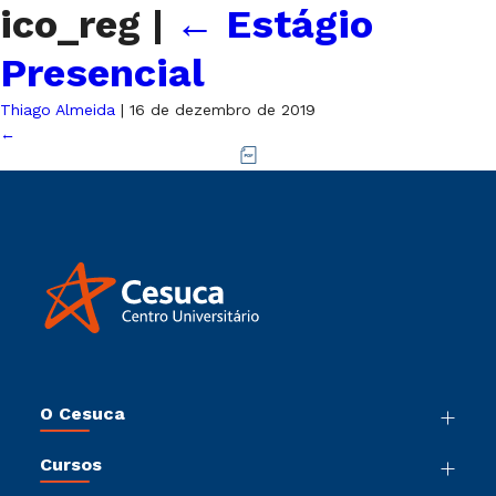
ico_reg
|
←
Estágio
Presencial
Thiago Almeida
|
16 de dezembro de 2019
←
O Cesuca
Nossa História
Cursos
Sala de Imprensa
Graduação