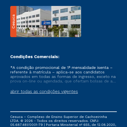
Cesuca
Condições Comerciais:
*A condição promocional de 1ª mensalidade isenta –
referente à matrícula – aplica-se aos candidatos
aprovados em todas as formas de ingresso, exceto na
prova on-line ou agendada, que ofertam bolsas de até
50% de desconto, ambos ingressantes no semestre
vigente, que ainda não tenham efetivado e/ou não
abrir todas as condições vigentes
tenham cancelado ou trancado sua matrícula em uma
das Instituições da Cruzeiro do Sul Educacional, no
período de um ano. Tais condições não se aplicam
aos cursos de Medicina, e também para matriculados
via FIES, Prouni e outros programas governamentais, e
Cesuca – Complexo de Ensino Superior de Cachoeirinha
não se acumula com nenhuma outra campanha
LTDA. © 2026 - Todos os direitos reservados. CNPJ:
ofertada pela Instituição.
05.687.481/0001-79 | Portaria Ministerial nº 655, de 12.08.2020,