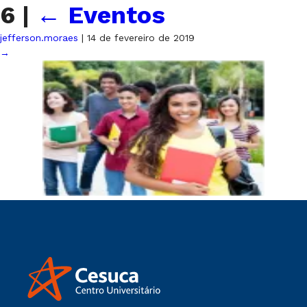
6
|
←
Eventos
jefferson.moraes
|
14 de fevereiro de 2019
→