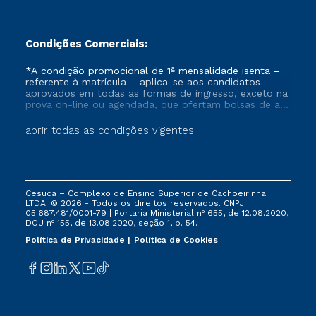
Condições Comerciais:
*A condição promocional de 1ª mensalidade isenta –
referente à matrícula – aplica-se aos candidatos
aprovados em todas as formas de ingresso, exceto na
prova on-line ou agendada, que ofertam bolsas de até
50% de desconto, ambos ingressantes no semestre
vigente, que ainda não tenham efetivado e/ou não
abrir todas as condições vigentes
tenham cancelado ou trancado sua matrícula em uma
das Instituições da Cruzeiro do Sul Educacional, no
período de um ano. Tais condições não se aplicam
aos cursos de Medicina, e também para matriculados
via FIES, Prouni e outros programas governamentais, e
Cesuca – Complexo de Ensino Superior de Cachoeirinha
não se acumula com nenhuma outra campanha
LTDA. © 2026 - Todos os direitos reservados. CNPJ:
ofertada pela Instituição.
05.687.481/0001-79 | Portaria Ministerial nº 655, de 12.08.2020,
DOU nº 155, de 13.08.2020, seção 1, p. 54.
Política de Privacidade
Política de Cookies