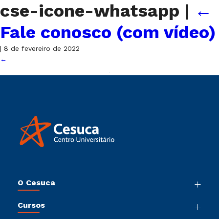
cse-icone-whatsapp
|
←
Fale conosco (com vídeo)
|
8 de fevereiro de 2022
←
O Cesuca
Nossa História
Cursos
Sala de Imprensa
Graduação