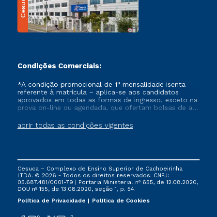
Cesuca
Condições Comerciais:
*A condição promocional de 1ª mensalidade isenta –
referente à matrícula – aplica-se aos candidatos
aprovados em todas as formas de ingresso, exceto na
prova on-line ou agendada, que ofertam bolsas de até
50% de desconto, ambos ingressantes no semestre
vigente, que ainda não tenham efetivado e/ou não
abrir todas as condições vigentes
tenham cancelado ou trancado sua matrícula em uma
das Instituições da Cruzeiro do Sul Educacional, no
período de um ano. Tais condições não se aplicam
aos cursos de Medicina, e também para matriculados
via FIES, Prouni e outros programas governamentais, e
Cesuca – Complexo de Ensino Superior de Cachoeirinha
não se acumula com nenhuma outra campanha
LTDA. © 2026 - Todos os direitos reservados. CNPJ:
ofertada pela Instituição.
05.687.481/0001-79 | Portaria Ministerial nº 655, de 12.08.2020,
DOU nº 155, de 13.08.2020, seção 1, p. 54.
Política de Privacidade
Política de Cookies