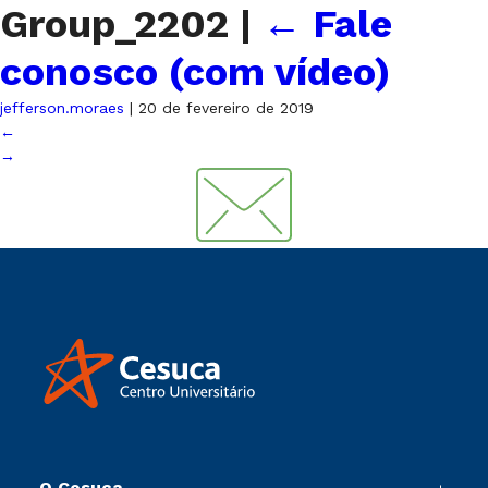
Group_2202
|
←
Fale
conosco (com vídeo)
jefferson.moraes
|
20 de fevereiro de 2019
←
→
O Cesuca