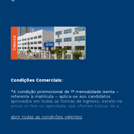
Cesuca
Condições Comerciais:
*A condição promocional de 1ª mensalidade isenta –
referente à matrícula – aplica-se aos candidatos
aprovados em todas as formas de ingresso, exceto na
prova on-line ou agendada, que ofertam bolsas de até
50% de desconto, ambos ingressantes no semestre
vigente, que ainda não tenham efetivado e/ou não
abrir todas as condições vigentes
tenham cancelado ou trancado sua matrícula em uma
das Instituições da Cruzeiro do Sul Educacional, no
período de um ano. Tais condições não se aplicam