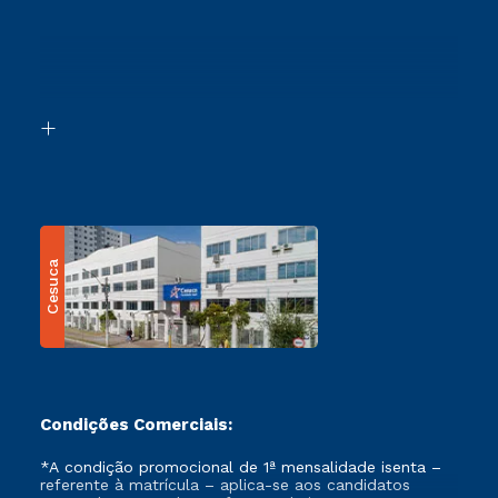
Cursos Profissionalizantes
Sou Ex-Aluno
Ingresso via Enem
Canais de Atendimento
Retorne ao Curso
Acessibilidade
Segunda Graduação
Biblioteca
Transferência
Cesuca
Condições Comerciais:
*A condição promocional de 1ª mensalidade isenta –
referente à matrícula – aplica-se aos candidatos