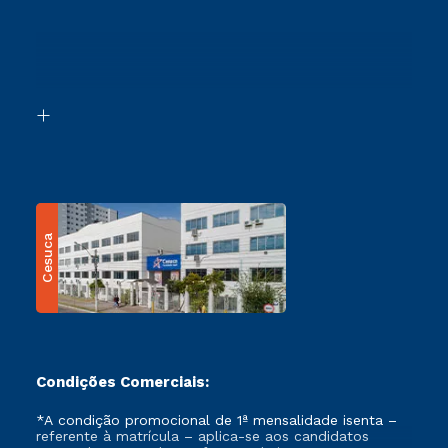
Cursos Profissionalizantes
Sou Ex-Aluno
Ingresso via Enem
Canais de Atendimento
Retorne ao Curso
Acessibilidade
Segunda Graduação
Biblioteca
Transferência
Cesuca
Condições Comerciais:
*A condição promocional de 1ª mensalidade isenta –
referente à matrícula – aplica-se aos candidatos