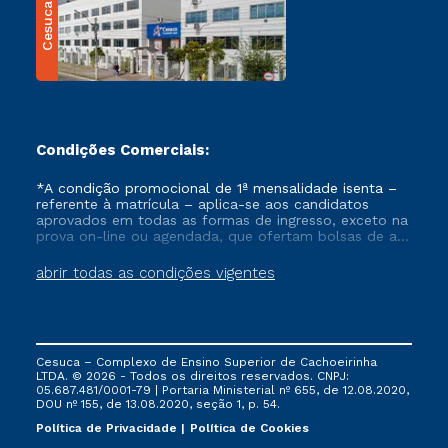
Cesuca
Condições Comerciais:
*A condição promocional de 1ª mensalidade isenta –
referente à matrícula – aplica-se aos candidatos
aprovados em todas as formas de ingresso, exceto na
prova on-line ou agendada, que ofertam bolsas de até
50% de desconto, ambos ingressantes no semestre
vigente, que ainda não tenham efetivado e/ou não
abrir todas as condições vigentes
tenham cancelado ou trancado sua matrícula em uma
das Instituições da Cruzeiro do Sul Educacional, no
período de um ano. Tais condições não se aplicam
aos cursos de Medicina, e também para matriculados
via FIES, Prouni e outros programas governamentais, e
Cesuca – Complexo de Ensino Superior de Cachoeirinha
não se acumula com nenhuma outra campanha
LTDA. © 2026 - Todos os direitos reservados. CNPJ:
ofertada pela Instituição.
05.687.481/0001-79 | Portaria Ministerial nº 655, de 12.08.2020,
DOU nº 155, de 13.08.2020, seção 1, p. 54.
Política de Privacidade
Política de Cookies