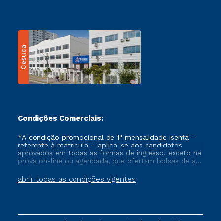
Cesuca
Condições Comerciais:
*A condição promocional de 1ª mensalidade isenta –
referente à matrícula – aplica-se aos candidatos
aprovados em todas as formas de ingresso, exceto na
prova on-line ou agendada, que ofertam bolsas de até
50% de desconto, ambos ingressantes no semestre
vigente, que ainda não tenham efetivado e/ou não
abrir todas as condições vigentes
tenham cancelado ou trancado sua matrícula em uma
das Instituições da Cruzeiro do Sul Educacional, no
período de um ano. Tais condições não se aplicam
aos cursos de Medicina, e também para matriculados
via FIES, Prouni e outros programas governamentais, e