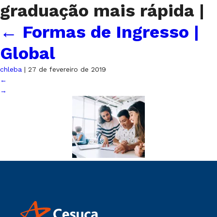
graduação mais rápida
|
←
Formas de Ingresso |
Global
chleba
|
27 de fevereiro de 2019
←
→