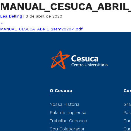
MANUAL_CESUCA_ABRIL
Lea Delling
|
3 de abril de 2020
←
MANUAL_CESUCA_ABRIL_2sem2020-1.pdf
O Cesuca
Cu
Nossa História
Gra
Sala de Imprensa
Pós
Trabalhe Conosco
Cur
Sou Colaborador
Cur