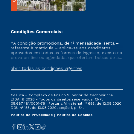
Condições Comerciais:
*A condição promocional de 1ª mensalidade isenta –
referente à matrícula – aplica-se aos candidatos
aprovados em todas as formas de ingresso, exceto na
prova on-line ou agendada, que ofertam bolsas de até
50% de desconto, ambos ingressantes no semestre
vigente, que ainda não tenham efetivado e/ou não
abrir todas as condições vigentes
tenham cancelado ou trancado sua matrícula em uma
das Instituições da Cruzeiro do Sul Educacional, no
período de um ano. Tais condições não se aplicam
aos cursos de Medicina, e também para matriculados
via FIES, Prouni e outros programas governamentais, e
Cesuca – Complexo de Ensino Superior de Cachoeirinha
não se acumula com nenhuma outra campanha
LTDA. © 2026 - Todos os direitos reservados. CNPJ:
ofertada pela Instituição.
05.687.481/0001-79 | Portaria Ministerial nº 655, de 12.08.2020,
DOU nº 155, de 13.08.2020, seção 1, p. 54.
Política de Privacidade
Política de Cookies