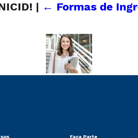
UNICID!
|
←
Formas de Ingr
rsos
Faça Parte