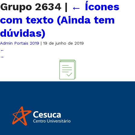
Grupo 2634
|
←
Ícones
com texto (Ainda tem
dúvidas)
Admin Portais 2019
|
19 de junho de 2019
←
→