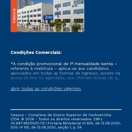
Cesuca
Condições Comerciais:
*A condição promocional de 1ª mensalidade isenta –
referente à matrícula – aplica-se aos candidatos
aprovados em todas as formas de ingresso, exceto na
prova on-line ou agendada, que ofertam bolsas de até
50% de desconto, ambos ingressantes no semestre
vigente, que ainda não tenham efetivado e/ou não
abrir todas as condições vigentes
tenham cancelado ou trancado sua matrícula em uma
das Instituições da Cruzeiro do Sul Educacional, no
período de um ano. Tais condições não se aplicam
aos cursos de Medicina, e também para matriculados
via FIES, Prouni e outros programas governamentais, e
Cesuca – Complexo de Ensino Superior de Cachoeirinha
não se acumula com nenhuma outra campanha
LTDA. © 2026 - Todos os direitos reservados. CNPJ:
ofertada pela Instituição.
05.687.481/0001-79 | Portaria Ministerial nº 655, de 12.08.2020,
DOU nº 155, de 13.08.2020, seção 1, p. 54.