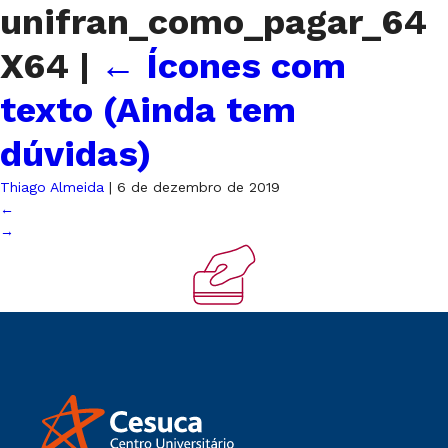
unifran_como_pagar_64
X64
|
←
Ícones com
texto (Ainda tem
dúvidas)
Thiago Almeida
|
6 de dezembro de 2019
←
→