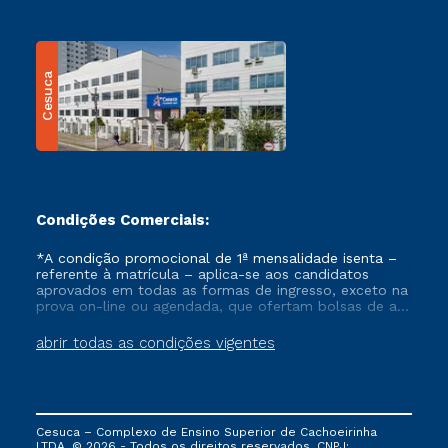
Cesuca
Condições Comerciais:
*A condição promocional de 1ª mensalidade isenta –
referente à matrícula – aplica-se aos candidatos
aprovados em todas as formas de ingresso, exceto na
prova on-line ou agendada, que ofertam bolsas de até
50% de desconto, ambos ingressantes no semestre
vigente, que ainda não tenham efetivado e/ou não
abrir todas as condições vigentes
tenham cancelado ou trancado sua matrícula em uma
das Instituições da Cruzeiro do Sul Educacional, no
período de um ano. Tais condições não se aplicam
aos cursos de Medicina, e também para matriculados
via FIES, Prouni e outros programas governamentais, e
Cesuca – Complexo de Ensino Superior de Cachoeirinha
não se acumula com nenhuma outra campanha
LTDA. © 2026 - Todos os direitos reservados. CNPJ: