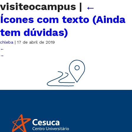
visiteocampus
|
←
Ícones com texto (Ainda
tem dúvidas)
chleba
|
17 de abril de 2019
←
→