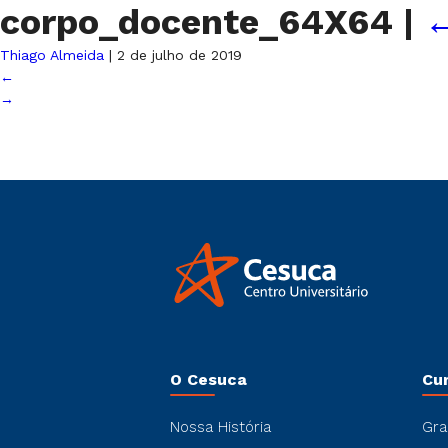
corpo_docente_64X64
|
Thiago Almeida
|
2 de julho de 2019
←
→
O Cesuca
Cu
Nossa História
Gra