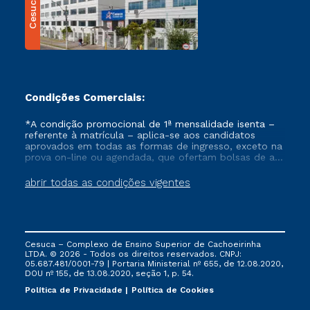
Cesuca
Condições Comerciais:
*A condição promocional de 1ª mensalidade isenta –
referente à matrícula – aplica-se aos candidatos
aprovados em todas as formas de ingresso, exceto na
prova on-line ou agendada, que ofertam bolsas de até
50% de desconto, ambos ingressantes no semestre
vigente, que ainda não tenham efetivado e/ou não
abrir todas as condições vigentes
tenham cancelado ou trancado sua matrícula em uma
das Instituições da Cruzeiro do Sul Educacional, no
período de um ano. Tais condições não se aplicam
aos cursos de Medicina, e também para matriculados
via FIES, Prouni e outros programas governamentais, e
Cesuca – Complexo de Ensino Superior de Cachoeirinha
não se acumula com nenhuma outra campanha
LTDA. © 2026 - Todos os direitos reservados. CNPJ:
ofertada pela Instituição.
05.687.481/0001-79 | Portaria Ministerial nº 655, de 12.08.2020,
DOU nº 155, de 13.08.2020, seção 1, p. 54.
Política de Privacidade
Política de Cookies