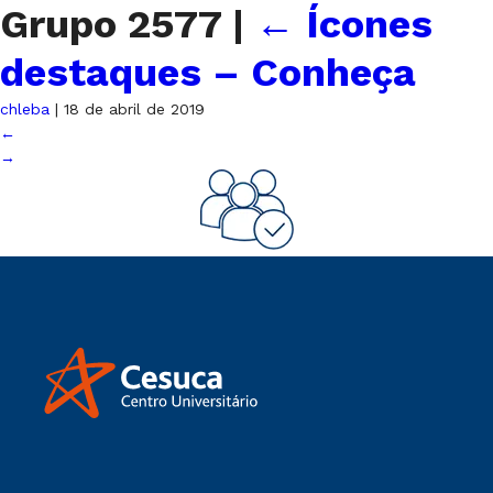
Grupo 2577
|
←
Ícones
destaques – Conheça
chleba
|
18 de abril de 2019
←
→