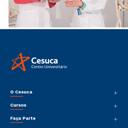
O Cesuca
Nossa História
Cursos
Sala de Imprensa
Graduação
Trabalhe Conosco
Faça Parte
Pós-Graduação
Sou Colaborador
Vestibular Múltipla Escolha