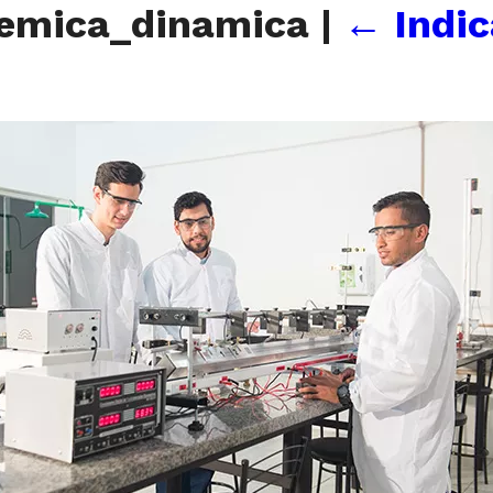
emica_dinamica
|
←
Indi