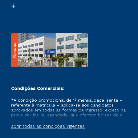
Biblioteca
Transferência
Cesuca
Condições Comerciais:
*A condição promocional de 1ª mensalidade isenta –
referente à matrícula – aplica-se aos candidatos
aprovados em todas as formas de ingresso, exceto na
prova on-line ou agendada, que ofertam bolsas de até
50% de desconto, ambos ingressantes no semestre
vigente, que ainda não tenham efetivado e/ou não
abrir todas as condições vigentes
tenham cancelado ou trancado sua matrícula em uma
das Instituições da Cruzeiro do Sul Educacional, no