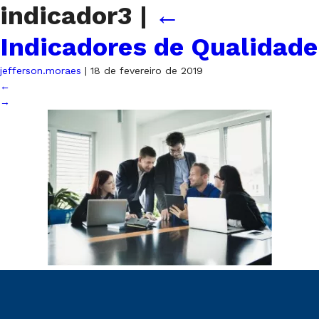
indicador3
|
←
Indicadores de Qualidade
jefferson.moraes
|
18 de fevereiro de 2019
←
→