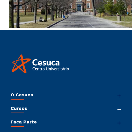
O Cesuca
Nossa História
Cursos
Sala de Imprensa
Graduação
Trabalhe Conosco
Faça Parte
Pós-Graduação
Sou Colaborador
Vestibular Múltipla Escolha