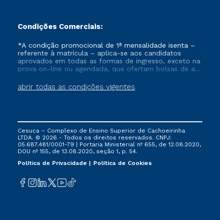
Condições Comerciais:
*A condição promocional de 1ª mensalidade isenta –
referente à matrícula – aplica-se aos candidatos
aprovados em todas as formas de ingresso, exceto na
prova on-line ou agendada, que ofertam bolsas de até
50% de desconto, ambos ingressantes no semestre
vigente, que ainda não tenham efetivado e/ou não
abrir todas as condições vigentes
tenham cancelado ou trancado sua matrícula em uma
das Instituições da Cruzeiro do Sul Educacional, no
período de um ano. Tais condições não se aplicam
aos cursos de Medicina, e também para matriculados
via FIES, Prouni e outros programas governamentais, e
Cesuca – Complexo de Ensino Superior de Cachoeirinha
não se acumula com nenhuma outra campanha
LTDA. © 2026 - Todos os direitos reservados. CNPJ:
ofertada pela Instituição.
05.687.481/0001-79 | Portaria Ministerial nº 655, de 12.08.2020,
DOU nº 155, de 13.08.2020, seção 1, p. 54.
Política de Privacidade
Política de Cookies