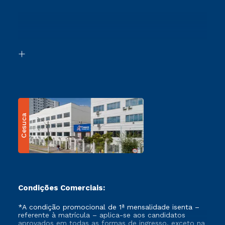
Cursos Profissionalizantes
Sou Ex-Aluno
Ingresso via Enem
Canais de Atendimento
Retorne ao Curso
Acessibilidade
Segunda Graduação
Biblioteca
Transferência
Cesuca
Condições Comerciais:
*A condição promocional de 1ª mensalidade isenta –
referente à matrícula – aplica-se aos candidatos
aprovados em todas as formas de ingresso, exceto na