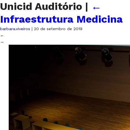
Unicid Auditório
|
←
Infraestrutura Medicina
barbara.viveiros
|
20 de setembro de 2019
←
→