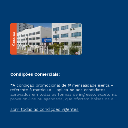
Cesuca
Condições Comerciais:
*A condição promocional de 1ª mensalidade isenta –
referente à matrícula – aplica-se aos candidatos
aprovados em todas as formas de ingresso, exceto na
prova on-line ou agendada, que ofertam bolsas de até
50% de desconto, ambos ingressantes no semestre
vigente, que ainda não tenham efetivado e/ou não
abrir todas as condições vigentes
tenham cancelado ou trancado sua matrícula em uma
das Instituições da Cruzeiro do Sul Educacional, no
período de um ano. Tais condições não se aplicam
aos cursos de Medicina, e também para matriculados