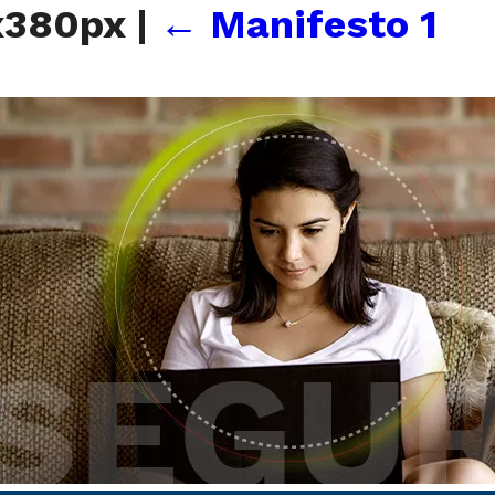
x380px
|
←
Manifesto 1