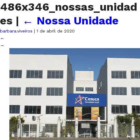
486x346_nossas_unidad
es
|
←
Nossa Unidade
barbara.viveiros
|
1 de abril de 2020
←
→