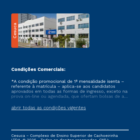
Cesuca
Condições Comerciais:
*A condição promocional de 1ª mensalidade isenta –
referente à matrícula – aplica-se aos candidatos
aprovados em todas as formas de ingresso, exceto na
prova on-line ou agendada, que ofertam bolsas de até
50% de desconto, ambos ingressantes no semestre
vigente, que ainda não tenham efetivado e/ou não
abrir todas as condições vigentes
tenham cancelado ou trancado sua matrícula em uma
das Instituições da Cruzeiro do Sul Educacional, no
período de um ano. Tais condições não se aplicam
aos cursos de Medicina, e também para matriculados
via FIES, Prouni e outros programas governamentais, e
Cesuca – Complexo de Ensino Superior de Cachoeirinha
não se acumula com nenhuma outra campanha