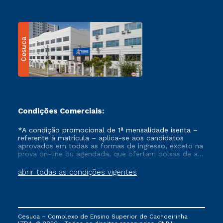
Cesuca
Condições Comerciais:
*A condição promocional de 1ª mensalidade isenta –
referente à matrícula – aplica-se aos candidatos
aprovados em todas as formas de ingresso, exceto na
prova on-line ou agendada, que ofertam bolsas de até
50% de desconto, ambos ingressantes no semestre
vigente, que ainda não tenham efetivado e/ou não
abrir todas as condições vigentes
tenham cancelado ou trancado sua matrícula em uma
das Instituições da Cruzeiro do Sul Educacional, no
período de um ano. Tais condições não se aplicam
aos cursos de Medicina, e também para matriculados
via FIES, Prouni e outros programas governamentais, e
Cesuca – Complexo de Ensino Superior de Cachoeirinha
não se acumula com nenhuma outra campanha