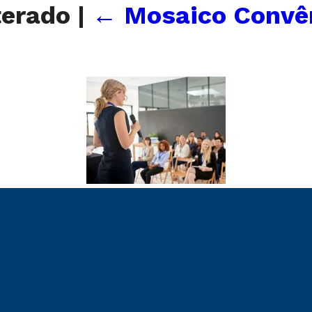
terado
|
←
Mosaico Convên