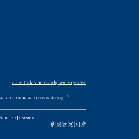
abrir todas as condições vigentes
os em todas as formas de ingresso, exceto na prova on-line ou 
**Semipresencial é um formato do E
0001-79 | Portaria