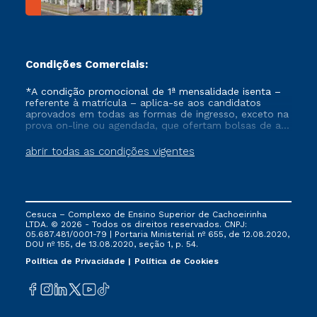
Condições Comerciais:
*A condição promocional de 1ª mensalidade isenta –
referente à matrícula – aplica-se aos candidatos
aprovados em todas as formas de ingresso, exceto na
prova on-line ou agendada, que ofertam bolsas de até
50% de desconto, ambos ingressantes no semestre
vigente, que ainda não tenham efetivado e/ou não
abrir todas as condições vigentes
tenham cancelado ou trancado sua matrícula em uma
das Instituições da Cruzeiro do Sul Educacional, no
período de um ano. Tais condições não se aplicam
aos cursos de Medicina, e também para matriculados
via FIES, Prouni e outros programas governamentais, e
Cesuca – Complexo de Ensino Superior de Cachoeirinha
não se acumula com nenhuma outra campanha
LTDA. © 2026 - Todos os direitos reservados. CNPJ:
ofertada pela Instituição.
05.687.481/0001-79 | Portaria Ministerial nº 655, de 12.08.2020,
DOU nº 155, de 13.08.2020, seção 1, p. 54.
Política de Privacidade
Política de Cookies