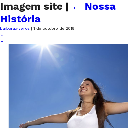
Imagem site
|
←
Nossa
História
barbara.viveiros
|
1 de outubro de 2019
←
→