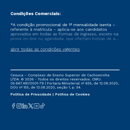
Condições Comerciais:
*A condição promocional de 1ª mensalidade isenta –
referente à matrícula – aplica-se aos candidatos
aprovados em todas as formas de ingresso, exceto na
prova on-line ou agendada, que ofertam bolsas de até
50% de desconto, ambos ingressantes no semestre
vigente, que ainda não tenham efetivado e/ou não
abrir todas as condições vigentes
tenham cancelado ou trancado sua matrícula em uma
das Instituições da Cruzeiro do Sul Educacional, no
período de um ano. Tais condições não se aplicam
aos cursos de Medicina, e também para matriculados
via FIES, Prouni e outros programas governamentais, e
Cesuca – Complexo de Ensino Superior de Cachoeirinha
não se acumula com nenhuma outra campanha
LTDA. © 2026 - Todos os direitos reservados. CNPJ:
ofertada pela Instituição.
05.687.481/0001-79 | Portaria Ministerial nº 655, de 12.08.2020,
DOU nº 155, de 13.08.2020, seção 1, p. 54.
Política de Privacidade
Política de Cookies