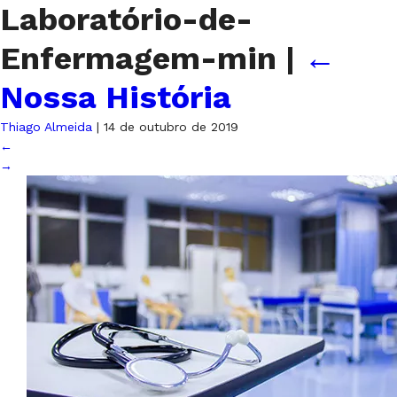
Laboratório-de-
Enfermagem-min
|
←
Nossa História
Thiago Almeida
|
14 de outubro de 2019
←
→