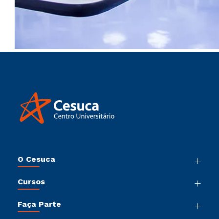
O Cesuca
Nossa História
Cursos
Sala de Imprensa
Graduação
Trabalhe Conosco
Faça Parte
Pós-Graduação
Sou Colaborador
Vestibular Múltipla Escolha